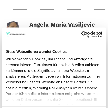
Angela Maria Vasiljevic
Ausbildung:
Abitur
Studium: Master
Diese Webseite verwendet Cookies
Fächer:
Wir verwenden Cookies, um Inhalte und Anzeigen zu
Englisch
personalisieren, Funktionen für soziale Medien anbieten
Politik
zu können und die Zugriffe auf unsere Website zu
analysieren. Außerdem geben wir Informationen zu Ihrer
Klassenstufen:
Verwendung unserer Website an unsere Partner für
Grundschule
soziale Medien, Werbung und Analysen weiter. Unsere
Unterstufe
Partner führen diese Informationen möglicherweise mit
Mittelstufe
weiteren Daten zusammen, die Sie ihnen bereitgestellt
Oberstufe
haben oder die sie im Rahmen Ihrer Nutzung der Dienste